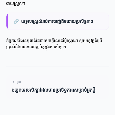
ងាយស្រួល។
🔗
យុទ្ធសាស្ត្រសំរាប់ការបាញ់តិចដោយប្រសិទ្ធភាព
កិច្ចការទាំងនេះគ្រាន់តែជាសេចក្ដីណែនាំប៉ុណ្ណោះ។ សូមអនុវត្តន៍ប្រើ
ប្រាស់និងមានការពេញចិត្តក្នុងការសិក្សា។
មុន
បច្ចេកទេសសិក្សាដែលមានប្រសិទ្ធភាពសម្រាប់អ្នកថ្មី