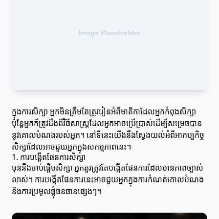
ក្នុងការសិក្សា អ្នកមិនត្រឹមតែត្រូវរៀនអំពីមាតិកាដែលអ្នកកំពុងសិក្សា
ប៉ុន្តែអ្នកក៏ត្រូវដឹងពីវិធីសាស្ត្រដែលអ្នកអាចប្រើប្រាស់ដើម្បីសម្រេចបាន
នូវគោលបំណងរបស់អ្នក។ នៅទីនេះយើងនឹងស្វែងយល់អំពីអាកប្បកិច្ច
សិក្សាដែលអាចជួយអ្នកក្នុងសកម្មភាពនេះ។
1. ការបង្កើតផែនការសិក្សា
មុននឹងចាប់ផ្តើមសិក្សា អ្នកគួរត្រូវតែបង្កើតផែនការដែលមានភាពច្បាស់
លាស់។ ការបង្កើតផែនការនេះអាចជួយអ្នកក្នុងការកំណត់គោលបំណង
និងការប្រមូលផ្តុំធនធានផ្សេងៗ។