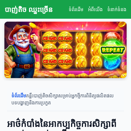
បាញ់តិច ឈ្នះច្រើន
ទំព័រដើម
អំពីយើង
ទំនាក់ទំនង
ទំព័រដើម
គន្លឹះបាញ់តិច
សិក្សាសម្រាប់អ្នកថ្មី
ការពិនិត្យផលិតផល
បទបង្ហាញនិងការប្រកួត
អាថ៌កំបាំងនៃអាកប្បកិច្ចការសិក្សាពី