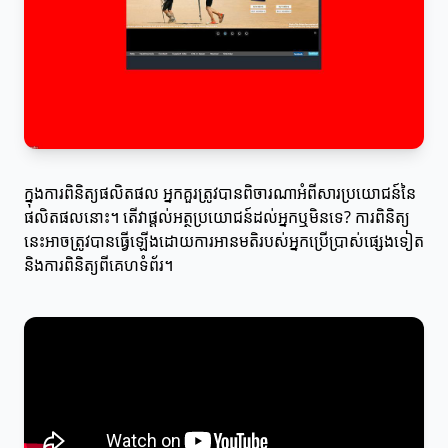
ក្នុងការពិនិត្យផលិតផល អ្នកគួរត្រូវបានពិចារណាអំពីសារប្រយោជន៍នៃ
ផលិតផលនោះ។ តើវាផ្តល់អត្ថប្រយោជន៍ដល់អ្នកឬមិនទេ? ការពិនិត្យ
នេះអាចត្រូវបានធ្វើឡើងដោយការអានមតិរបស់អ្នកប្រើប្រាស់ផ្សេងទៀត
និងការពិនិត្យពីគេហទំព័រ។