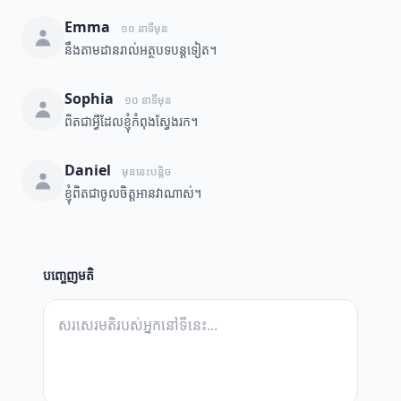
Emma
១០ នាទីមុន
នឹងតាមដានរាល់អត្ថបទបន្តទៀត។
Sophia
១០ នាទីមុន
ពិតជាអ្វីដែលខ្ញុំកំពុងស្វែងរក។
Daniel
មុននេះបន្តិច
ខ្ញុំពិតជាចូលចិត្តអានវាណាស់។
បញ្ចេញមតិ