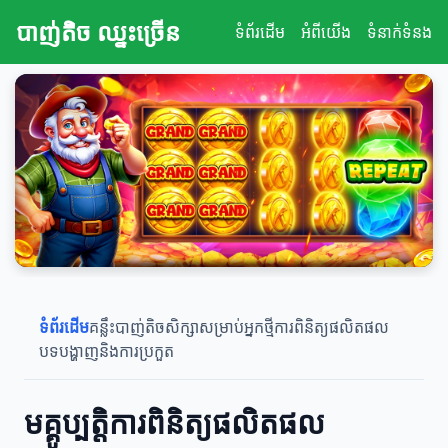
បាញ់តិច ឈ្នះច្រើន
ទំព័រដើម
អំពីយើង
ទំនាក់ទំនង
ទំព័រដើម
គន្លឹះបាញ់តិច
សិក្សាសម្រាប់អ្នកថ្មី
ការពិនិត្យផលិតផល
បទបង្ហាញនិងការប្រកួត
មគ្គូប្បត្តិការពិនិត្យផលិតផល