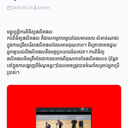
2026-06-23
Admin
មគ្គូប្បត្តិការពិនិត្យផលិតផល
ការពិនិត្យផលិតផល គឺជាសកម្មភាពមួយដែលមានសារៈសំខាន់ណាស់
ក្នុងការជ្រើសរើសផលិតផលដែលមានគុណភាព។ ពីព្រោះវាអាចជួយ
អ្នកឲ្យយល់ពីផលិតផលនឹងអត្ថប្រយោជន៍របស់វា។ ការពិនិត្យ
ផលិតផលមិនត្រឹមតែជាការអះអាងពីគុណភាពនៃផលិតផលទេ ប៉ុន្តែវា
នៅក្នុងការបង្ហាញពីចំណុចខ្លះៗដែលអាចត្រូវបានចំណាំសម្រាប់អ្នកប្រើ
ប្រាស់។