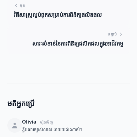
មុន
វិធីសាស្ត្រល្អបំផុតសម្រាប់ការពិនិត្យផលិតផល
បន្ទាប់
សារៈសំខាន់នៃការពិនិត្យផលិតផលក្នុងអាជីវកម្ម
មតិអ្នកប្រើ
Olivia
ម្សិលមិញ
ខ្លឹមសារច្បាស់លាស់ ងាយយល់ណាស់។