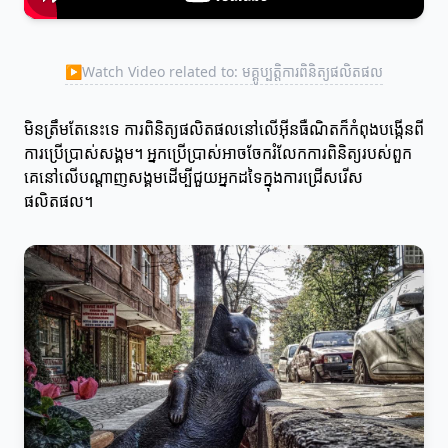
▶
Watch Video related to: មគ្គូប្បត្តិការពិនិត្យផលិតផល
មិនត្រឹមតែនេះទេ ការពិនិត្យផលិតផលនៅលើអ៊ីនធឺណិតក៏កំពុងបង្កើនពី
ការប្រើប្រាស់សង្គម។ អ្នកប្រើប្រាស់អាចចែករំលែកការពិនិត្យរបស់ពួក
គេនៅលើបណ្ដាញសង្គមដើម្បីជួយអ្នកដទៃក្នុងការជ្រើសរើស
ផលិតផល។