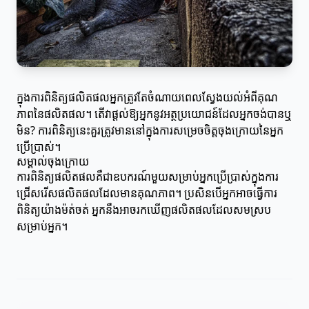
ក្នុងការពិនិត្យផលិតផលអ្នកត្រូវតែចំណាយពេលស្វែងយល់អំពីគុណ
ភាពនៃផលិតផល។ តើវាផ្ដល់ឱ្យអ្នកនូវអត្ថប្រយោជន៍ដែលអ្នកចង់បានឬ
មិន? ការពិនិត្យនេះគួរត្រូវមាននៅក្នុងការសម្រេចចិត្តចុងក្រោយនៃអ្នក
ប្រើប្រាស់។
សម្គាល់ចុងក្រោយ
ការពិនិត្យផលិតផលគឺជាឧបករណ៍មួយសម្រាប់អ្នកប្រើប្រាស់ក្នុងការ
ជ្រើសរើសផលិតផលដែលមានគុណភាព។ ប្រសិនបើអ្នកអាចធ្វើការ
ពិនិត្យយ៉ាងម៉ត់ចត់ អ្នកនឹងអាចរកឃើញផលិតផលដែលសមស្រប
សម្រាប់អ្នក។