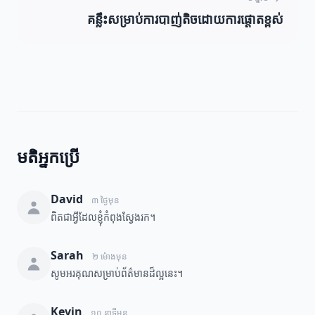
គន្លឹះសម្រាប់ការបាញ់តិចដោយការផ្តោតខ្ពស់
មតិអ្នកប្រើ
David
៣ ថ្ងៃមុន
ពិតជាអ្វីដែលខ្ញុំកំពុងស្វែងរក។
Sarah
២ ម៉ោងមុន
សូមអរគុណសម្រាប់ព័ត៌មានដ៏ល្អនេះ។
Kevin
១០ នាទីមុន