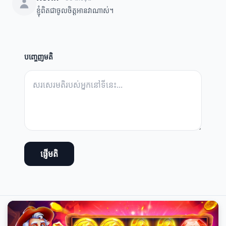
ខ្ញុំពិតជាចូលចិត្តអានវាណាស់។
បញ្ចេញមតិ
ផ្ញើមតិ