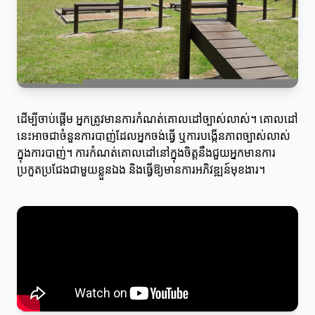
ដើម្បីចាប់ផ្តើម អ្នកត្រូវមានការកំណត់គោលដៅច្បាស់លាស់។ គោលដៅ
នេះអាចជាចំនួនការបាញ់ដែលអ្នកចង់ធ្វើ ឬការបង្កើនភាពច្បាស់លាស់
ក្នុងការបាញ់។ ការកំណត់គោលដៅនៅក្នុងចិត្តនឹងជួយអ្នកមានការ
ប្រកួតប្រជែងជាមួយខ្លួនឯង និងធ្វើឱ្យមានការអភិវឌ្ឍន៍មុខងារ។