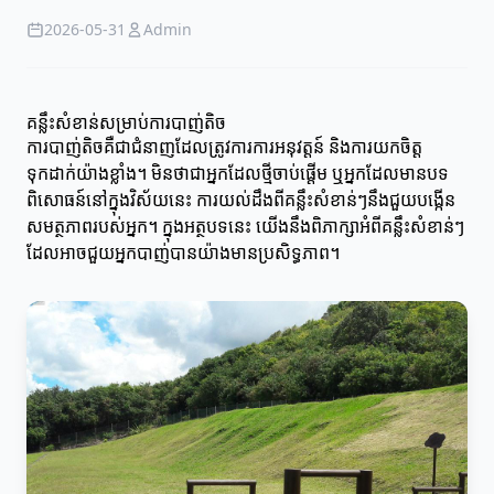
2026-05-31
Admin
គន្លឹះសំខាន់សម្រាប់ការបាញ់តិច
ការបាញ់តិចគឺជាជំនាញដែលត្រូវការការអនុវត្តន៍ និងការយកចិត្ត
ទុកដាក់យ៉ាងខ្លាំង។ មិនថាជាអ្នកដែលថ្មីចាប់ផ្តើម ឬអ្នកដែលមានបទ
ពិសោធន៍នៅក្នុងវិស័យនេះ ការយល់ដឹងពីគន្លឹះសំខាន់ៗនឹងជួយបង្កើន
សមត្ថភាពរបស់អ្នក។ ក្នុងអត្ថបទនេះ យើងនឹងពិភាក្សាអំពីគន្លឹះសំខាន់ៗ
ដែលអាចជួយអ្នកបាញ់បានយ៉ាងមានប្រសិទ្ធភាព។