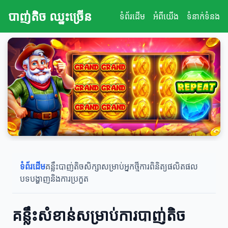
បាញ់តិច ឈ្នះច្រើន
ទំព័រដើម
អំពីយើង
ទំនាក់ទំនង
ទំព័រដើម
គន្លឹះបាញ់តិច
សិក្សាសម្រាប់អ្នកថ្មី
ការពិនិត្យផលិតផល
បទបង្ហាញនិងការប្រកួត
គន្លឹះសំខាន់សម្រាប់ការបាញ់តិច