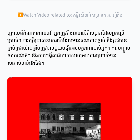
▶
Watch Video related to: គន្លឹះសំខាន់សម្រាប់ការបាញ់តិច
ក្រោយពីកំណត់គោលដៅ អ្នកត្រូវពិចារណាអំពីសម្ភារះដែលអ្នកប្រើ
ប្រាស់។ ការប្រើប្រាស់ឧបករណ៍ដែលមានគុណភាពខ្ពស់ និងត្រូវបាន
គ្រប់គ្រងយ៉ាងត្រឹមត្រូវអាចជួយបង្កើនសមត្ថភាពរបស់អ្នក។ ការបញ្ចូល
ឧបករណ៍ថ្មីៗ និងការបង្កើតបរិយាកាសសម្រាប់ការបាញ់ក៏មាន
សារៈសំខាន់ផងដែរ។